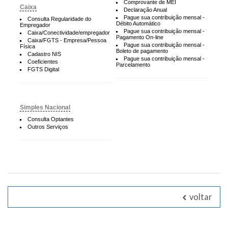
Comprovante de MEI
Caixa
Declaração Anual
Pague sua contribuição mensal -
Consulta Regularidade do
Débito Automático
Empregador
Pague sua contribuição mensal -
Caixa/Conectividade/empregador
Pagamento On-line
Caixa/FGTS - Empresa/Pessoa
Pague sua contribuição mensal -
Física
Boleto de pagamento
Cadastro NIS
Pague sua contribuição mensal -
Coeficientes
Parcelamento
FGTS Digital
Simples Nacional
Consulta Optantes
Outros Serviços
voltar