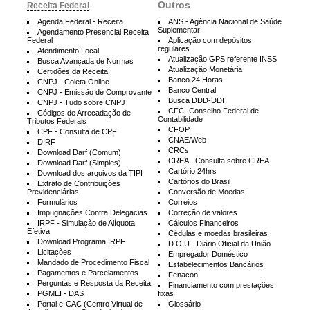
Outros
Receita Federal
Agenda Federal - Receita
ANS - Agência Nacional de Saúde
Suplementar
Agendamento Presencial Receita
Federal
Aplicação com depósitos
regulares
Atendimento Local
Atualização GPS referente INSS
Busca Avançada de Normas
Atualização Monetária
Certidões da Receita
Banco 24 Horas
CNPJ - Coleta Online
Banco Central
CNPJ - Emissão de Comprovante
Busca DDD-DDI
CNPJ - Tudo sobre CNPJ
CFC- Conselho Federal de
Códigos de Arrecadação de
Contabilidade
Tributos Federais
CFOP
CPF - Consulta de CPF
CNAE/Web
DIRF
CRCs
Download Darf (Comum)
CREA - Consulta sobre CREA
Download Darf (Simples)
Cartório 24hrs
Download dos arquivos da TIPI
Cartórios do Brasil
Extrato de Contribuições
Previdenciárias
Conversão de Moedas
Formulários
Correios
Impugnações Contra Delegacias
Correção de valores
IRPF - Simulação de Alíquota
Cálculos Financeiros
Efetiva
Cédulas e moedas brasileiras
Download Programa IRPF
D.O.U - Diário Oficial da União
Licitações
Empregador Doméstico
Mandado de Procedimento Fiscal
Estabelecimentos Bancários
Pagamentos e Parcelamentos
Fenacon
Perguntas e Resposta da Receita
Financiamento com prestações
PGMEI - DAS
fixas
Portal e-CAC (Centro Virtual de
Glossário