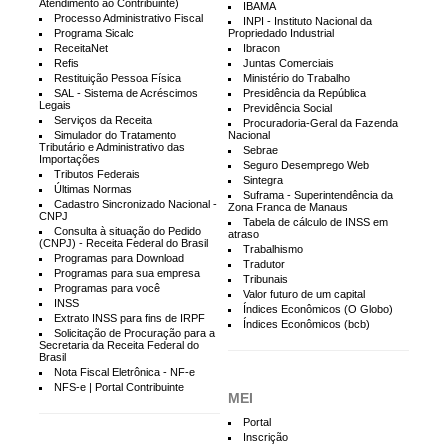
Atendimento ao Contribuinte)
IBAMA
Processo Administrativo Fiscal
INPI - Instituto Nacional da
Programa Sicalc
Propriedado Industrial
ReceitaNet
Ibracon
Refis
Juntas Comerciais
Restituição Pessoa Física
Ministério do Trabalho
SAL - Sistema de Acréscimos
Presidência da República
Legais
Previdência Social
Serviços da Receita
Procuradoria-Geral da Fazenda
Simulador do Tratamento
Nacional
Tributário e Administrativo das
Sebrae
Importações
Seguro Desemprego Web
Tributos Federais
Sintegra
Últimas Normas
Suframa - Superintendência da
Cadastro Sincronizado Nacional -
Zona Franca de Manaus
CNPJ
Tabela de cálculo de INSS em
Consulta à situação do Pedido
atraso
(CNPJ) - Receita Federal do Brasil
Trabalhismo
Programas para Download
Tradutor
Programas para sua empresa
Tribunais
Programas para você
Valor futuro de um capital
INSS
Índices Econômicos (O Globo)
Extrato INSS para fins de IRPF
Índices Econômicos (bcb)
Solicitação de Procuração para a
Secretaria da Receita Federal do
Brasil
Nota Fiscal Eletrônica - NF-e
NFS-e | Portal Contribuinte
MEI
Portal
Inscrição